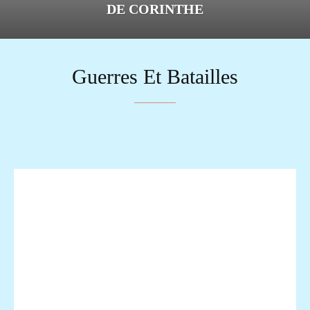
DE CORINTHE
Guerres Et Batailles
ARCHITECTURE ET URBANISME
ART ET LITTÉRATURE
CIVIL