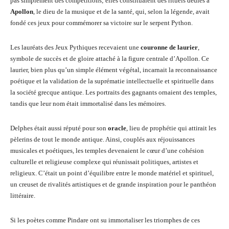
pas simplement des compétitions; elles constituaient des rituels dédiés à
Apollon
, le dieu de la musique et de la santé, qui, selon la légende, avait
fondé ces jeux pour commémorer sa victoire sur le serpent Python.
Les lauréats des Jeux Pythiques recevaient une
couronne de laurier
,
symbole de succès et de gloire attaché à la figure centrale d’Apollon. Ce
laurier, bien plus qu’un simple élément végétal, incarnait la reconnaissance
poétique et la validation de la suprématie intellectuelle et spirituelle dans
la société grecque antique. Les portraits des gagnants ornaient des temples,
tandis que leur nom était immortalisé dans les mémoires.
Delphes était aussi réputé pour son
oracle
, lieu de prophétie qui attirait les
pèlerins de tout le monde antique. Ainsi, couplés aux réjouissances
musicales et poétiques, les temples devenaient le cœur d’une cohésion
culturelle et religieuse complexe qui réunissait politiques, artistes et
religieux. C’était un point d’équilibre entre le monde matériel et spirituel,
un creuset de rivalités artistiques et de grande inspiration pour le panthéon
littéraire.
Si les poètes comme Pindare ont su immortaliser les triomphes de ces