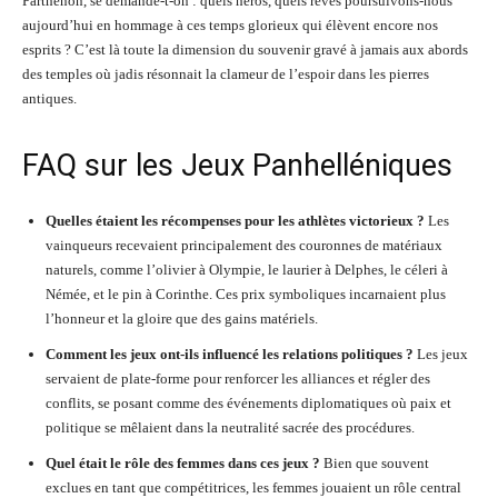
Parthénon, se demande-t-on : quels héros, quels rêves poursuivons-nous
aujourd’hui en hommage à ces temps glorieux qui élèvent encore nos
esprits ? C’est là toute la dimension du souvenir gravé à jamais aux abords
des temples où jadis résonnait la clameur de l’espoir dans les pierres
antiques.
FAQ sur les Jeux Panhelléniques
Quelles étaient les récompenses pour les athlètes victorieux ?
Les
vainqueurs recevaient principalement des couronnes de matériaux
naturels, comme l’olivier à Olympie, le laurier à Delphes, le céleri à
Némée, et le pin à Corinthe. Ces prix symboliques incarnaient plus
l’honneur et la gloire que des gains matériels.
Comment les jeux ont-ils influencé les relations politiques ?
Les jeux
servaient de plate-forme pour renforcer les alliances et régler des
conflits, se posant comme des événements diplomatiques où paix et
politique se mêlaient dans la neutralité sacrée des procédures.
Quel était le rôle des femmes dans ces jeux ?
Bien que souvent
exclues en tant que compétitrices, les femmes jouaient un rôle central