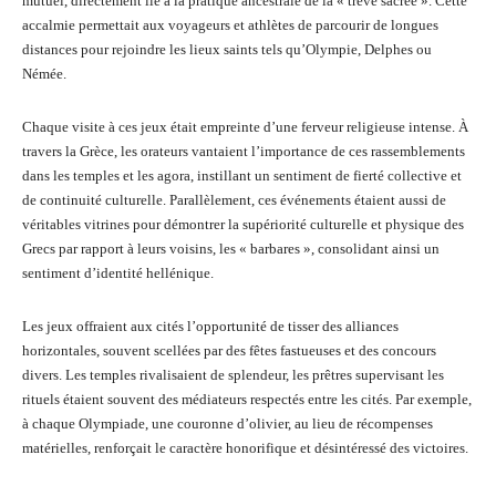
mutuel, directement lié à la pratique ancestrale de la « trêve sacrée ». Cette
accalmie permettait aux voyageurs et athlètes de parcourir de longues
distances pour rejoindre les lieux saints tels qu’Olympie, Delphes ou
Némée.
Chaque visite à ces jeux était empreinte d’une ferveur religieuse intense. À
travers la Grèce, les orateurs vantaient l’importance de ces rassemblements
dans les temples et les agora, instillant un sentiment de fierté collective et
de continuité culturelle. Parallèlement, ces événements étaient aussi de
véritables vitrines pour démontrer la supériorité culturelle et physique des
Grecs par rapport à leurs voisins, les « barbares », consolidant ainsi un
sentiment d’identité hellénique.
Les jeux offraient aux cités l’opportunité de tisser des alliances
horizontales, souvent scellées par des fêtes fastueuses et des concours
divers. Les temples rivalisaient de splendeur, les prêtres supervisant les
rituels étaient souvent des médiateurs respectés entre les cités. Par exemple,
à chaque Olympiade, une couronne d’olivier, au lieu de récompenses
matérielles, renforçait le caractère honorifique et désintéressé des victoires.