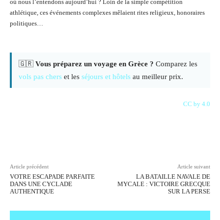
où nous l’entendons aujourd’hui ? Loin de la simple compétition
athlétique, ces événements complexes mêlaient rites religieux, honoraires
politiques…
🇬🇷
Vous préparez un voyage en Grèce ?
Comparez les
vols pas chers
et les
séjours et hôtels
au meilleur prix.
CC by 4.0
Facebook
X
Pinterest
WhatsAp
Article précédent
Article suivant
VOTRE ESCAPADE PARFAITE
LA BATAILLE NAVALE DE
DANS UNE CYCLADE
MYCALE : VICTOIRE GRECQUE
AUTHENTIQUE
SUR LA PERSE