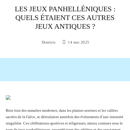
LES JEUX PANHELLÉNIQUES :
QUELS ÉTAIENT CES AUTRES
JEUX ANTIQUES ?
Dimitris
14 mai 2025
Facebook
X
Pinterest
WhatsAp
Bien loin des tumultes modernes, dans les plaines sereines et les vallées
sacrées de la Grèce, se déroulaient autrefois des événements d’une intensité
singulière. Ces célébrations sportives et religieuses, mieux connues sous le
nom de jeux panhelléniques, rassemblaient des athlètes et des spectateurs