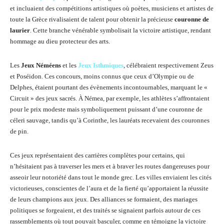
et incluaient des compétitions artistiques où poètes, musiciens et artistes de
toute la Grèce rivalisaient de talent pour obtenir la précieuse
couronne de
laurier
. Cette branche vénérable symbolisait la victoire artistique, rendant
hommage au dieu protecteur des arts.
Les
Jeux Néméens
et les
Jeux Isthmiques
, célébraient respectivement Zeus
et Poséidon. Ces concours, moins connus que ceux d’Olympie ou de
Delphes, étaient pourtant des évènements incontournables, marquant le «
Circuit » des jeux sacrés. À Némea, par exemple, les athlètes s’affrontaient
pour le prix modeste mais symboliquement puissant d’une couronne de
céleri sauvage, tandis qu’à Corinthe, les lauréats recevaient des couronnes
de pin.
Ces jeux représentaient des carrières complètes pour certains, qui
n’hésitaient pas à traverser les mers et à braver les routes dangereuses pour
asseoir leur notoriété dans tout le monde grec. Les villes enviaient les cités
victorieuses, conscientes de l’aura et de la fierté qu’apportaient la réussite
de leurs champions aux jeux. Des alliances se formaient, des mariages
politiques se forgeaient, et des traités se signaient parfois autour de ces
rassemblements où tout pouvait basculer, comme en témoigne la victoire