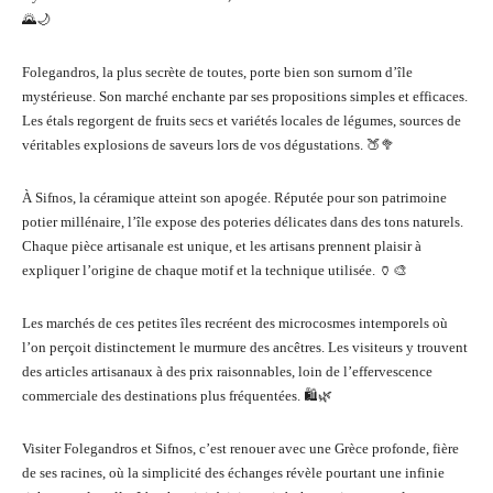
🌄🌙
Folegandros, la plus secrète de toutes, porte bien son surnom d’île
mystérieuse. Son marché enchante par ses propositions simples et efficaces.
Les étals regorgent de fruits secs et variétés locales de légumes, sources de
véritables explosions de saveurs lors de vos dégustations. 🍑🥦
À Sifnos, la céramique atteint son apogée. Réputée pour son patrimoine
potier millénaire, l’île expose des poteries délicates dans des tons naturels.
Chaque pièce artisanale est unique, et les artisans prennent plaisir à
expliquer l’origine de chaque motif et la technique utilisée. 🏺🎨
Les marchés de ces petites îles recréent des microcosmes intemporels où
l’on perçoit distinctement le murmure des ancêtres. Les visiteurs y trouvent
des articles artisanaux à des prix raisonnables, loin de l’effervescence
commerciale des destinations plus fréquentées. 🛍️🌿
Visiter Folegandros et Sifnos, c’est renouer avec une Grèce profonde, fière
de ses racines, où la simplicité des échanges révèle pourtant une infinie