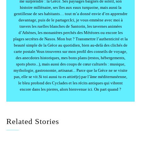
me surprendre : la Grèce. Ses paysages baignés de soleil, son
histoire millénaire, ses îles aux eaux turquoise, mais aussi la
gentillesse de ses habitants… tout m’a donné envie d’en apprendre
davantage, puis de le partager.Ici, je vous emmène avec moi à
travers les ruelles blanches de Santorin, les tavernes animées
d’Athènes, les monastères perchés des Météores ou encore les
plages secrètes de Naxos. Mon but ? Transmettre l’authenticité et la
beauté simple de la Grèce au quotidien, bien au-delà des clichés de
carte postale.Vous trouverez sur mon profil des conseils de voyage,
des anecdotes historiques, mes bons plans (restos, hébergements,
spots photo...), mais aussi des coups de cœur culturels : musique,
mythologie, gastronomie, artisanat... Parce que la Grèce ne se visite
pas, elle se vit.Si toi aussi tu es attiré(e) par l’âme méditerranéenne,
le bleu profond des Cyclades et les récits antiques qui vibrent
encore dans les pierres, alors bienvenue ici. On part quand ?
Related Stories