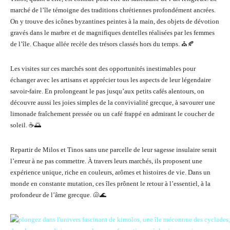
marché de l’île témoigne des traditions chrétiennes profondément ancrées.
On y trouve des icônes byzantines peintes à la main, des objets de dévotion
gravés dans le marbre et de magnifiques dentelles réalisées par les femmes
de l’île. Chaque allée recèle des trésors classés hors du temps. ⛪🍂
Les visites sur ces marchés sont des opportunités inestimables pour
échanger avec les artisans et apprécier tous les aspects de leur légendaire
savoir-faire. En prolongeant le pas jusqu’aux petits cafés alentours, on
découvre aussi les joies simples de la convivialité grecque, à savourer une
limonade fraîchement pressée ou un café frappé en admirant le coucher de
soleil. ☕🌅
Repartir de Milos et Tinos sans une parcelle de leur sagesse insulaire serait
l’erreur à ne pas commettre. À travers leurs marchés, ils proposent une
expérience unique, riche en couleurs, arômes et histoires de vie. Dans un
monde en constante mutation, ces îles prônent le retour à l’essentiel, à la
profondeur de l’âme grecque. 🐚🌊