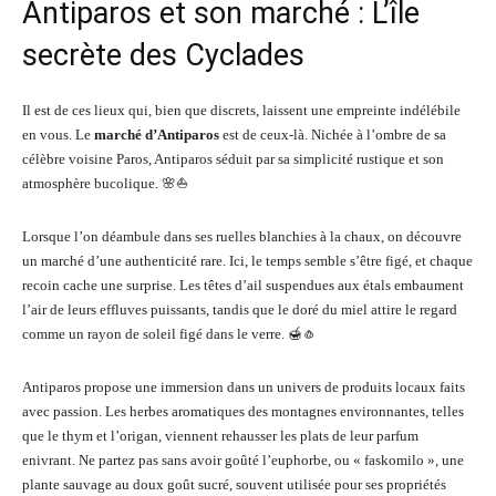
Antiparos et son marché : L’île
secrète des Cyclades
Il est de ces lieux qui, bien que discrets, laissent une empreinte indélébile
en vous. Le
marché d’Antiparos
est de ceux-là. Nichée à l’ombre de sa
célèbre voisine Paros, Antiparos séduit par sa simplicité rustique et son
atmosphère bucolique. 🌸⛵
Lorsque l’on déambule dans ses ruelles blanchies à la chaux, on découvre
un marché d’une authenticité rare. Ici, le temps semble s’être figé, et chaque
recoin cache une surprise. Les têtes d’ail suspendues aux étals embaument
l’air de leurs effluves puissants, tandis que le doré du miel attire le regard
comme un rayon de soleil figé dans le verre. 🍯🧄
Antiparos propose une immersion dans un univers de produits locaux faits
avec passion. Les herbes aromatiques des montagnes environnantes, telles
que le thym et l’origan, viennent rehausser les plats de leur parfum
enivrant. Ne partez pas sans avoir goûté l’euphorbe, ou « faskomilo », une
plante sauvage au doux goût sucré, souvent utilisée pour ses propriétés