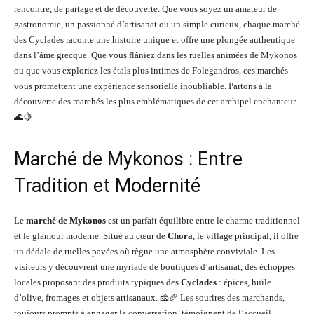
rencontre, de partage et de découverte. Que vous soyez un amateur de
gastronomie, un passionné d’artisanat ou un simple curieux, chaque marché
des Cyclades raconte une histoire unique et offre une plongée authentique
dans l’âme grecque. Que vous flâniez dans les ruelles animées de Mykonos
ou que vous exploriez les étals plus intimes de Folegandros, ces marchés
vous promettent une expérience sensorielle inoubliable. Partons à la
découverte des marchés les plus emblématiques de cet archipel enchanteur.
🌊🍋
Marché de Mykonos : Entre
Tradition et Modernité
Le
marché de Mykonos
est un parfait équilibre entre le charme traditionnel
et le glamour moderne. Situé au cœur de
Chora
, le village principal, il offre
un dédale de ruelles pavées où règne une atmosphère conviviale. Les
visiteurs y découvrent une myriade de boutiques d’artisanat, des échoppes
locales proposant des produits typiques des
Cyclades
: épices, huile
d’olive, fromages et objets artisanaux. 🧀🥖 Les sourires des marchands,
toujours prompts à engager la conversation, témoignent de l’accueil