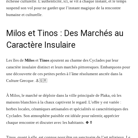
richesse culturelle. L’authenticité, ici, se vit à chaque instant, et le temps
suspend son vol pour ne garder que l’instant magique de la rencontre
humaine et culturelle.
Milos et Tinos : Des Marchés au
Caractère Insulaire
Les îles de
Milos
et
Tinos
ajoutent au charme des Cyclades par leur
caractère insulaire distinct et leurs marchés pittoresques. Embarquons pour
une découverte de ces petites perles à l’âme résolument ancrée dans la
Culture Grecque. ⚓🇬🇷
À Milos, le marché se déploie dans la ville principale de Plaka, où les
maisons blanchies à la chaux captivent le regard. L’offre y est variée :
herbes locales, céramiques artisanales et spécialités si caractéristiques des
Cyclades. Son atmosphère paisible est idéale pour ralentir, apprécier
chaque rencontre et discuter avec les habitants. 🍀⚱️
Tinos, quant à elle, est connue pour être un sanctuaire de l’art religieux. Le