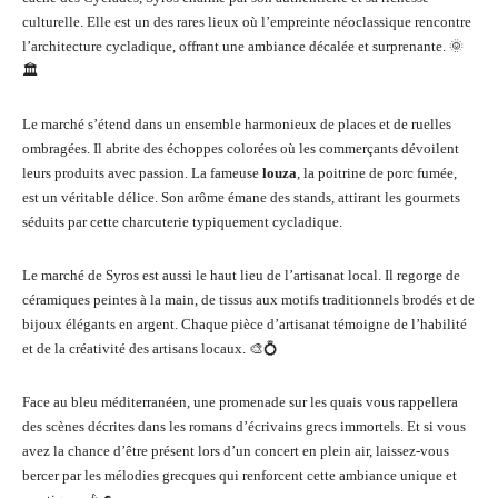
culturelle. Elle est un des rares lieux où l’empreinte néoclassique rencontre
l’architecture cycladique, offrant une ambiance décalée et surprenante. 🌞
🏛️
Le marché s’étend dans un ensemble harmonieux de places et de ruelles
ombragées. Il abrite des échoppes colorées où les commerçants dévoilent
leurs produits avec passion. La fameuse
louza
, la poitrine de porc fumée,
est un véritable délice. Son arôme émane des stands, attirant les gourmets
séduits par cette charcuterie typiquement cycladique.
Le marché de Syros est aussi le haut lieu de l’artisanat local. Il regorge de
céramiques peintes à la main, de tissus aux motifs traditionnels brodés et de
bijoux élégants en argent. Chaque pièce d’artisanat témoigne de l’habilité
et de la créativité des artisans locaux. 🎨💍
Face au bleu méditerranéen, une promenade sur les quais vous rappellera
des scènes décrites dans les romans d’écrivains grecs immortels. Et si vous
avez la chance d’être présent lors d’un concert en plein air, laissez-vous
bercer par les mélodies grecques qui renforcent cette ambiance unique et