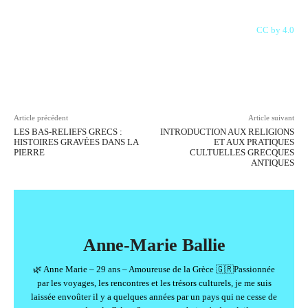
CC by 4.0
Facebook
X
Pinterest
WhatsAp
Article précédent
Article suivant
LES BAS-RELIEFS GRECS :
INTRODUCTION AUX RELIGIONS
HISTOIRES GRAVÉES DANS LA
ET AUX PRATIQUES
PIERRE
CULTUELLES GRECQUES
ANTIQUES
Anne-Marie Ballie
🌿 Anne Marie – 29 ans – Amoureuse de la Grèce 🇬🇷Passionnée
par les voyages, les rencontres et les trésors culturels, je me suis
laissée envoûter il y a quelques années par un pays qui ne cesse de