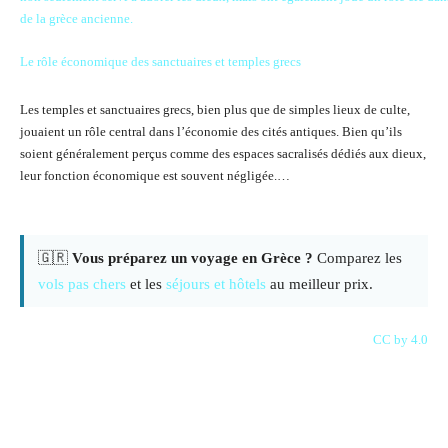
Le rôle économique des sanctuaires et temples grecs
Les temples et sanctuaires grecs, bien plus que de simples lieux de culte,
jouaient un rôle central dans l’économie des cités antiques. Bien qu’ils
soient généralement perçus comme des espaces sacralisés dédiés aux dieux,
leur fonction économique est souvent négligée.…
🇬🇷
Vous préparez un voyage en Grèce ?
Comparez les
vols pas chers
et les
séjours et hôtels
au meilleur prix.
CC by 4.0
Facebook
X
Pinterest
WhatsAp