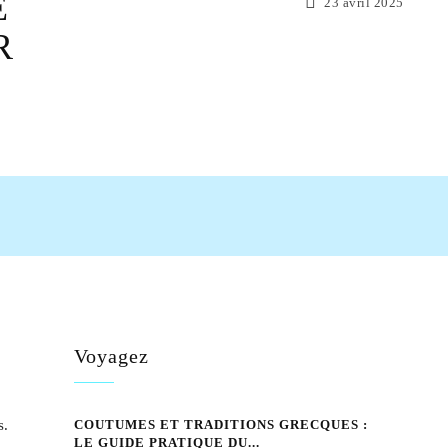
E
23 avril 2025
R
tsApp
Voyagez
s.
COUTUMES ET TRADITIONS GRECQUES :
LE GUIDE PRATIQUE DU...