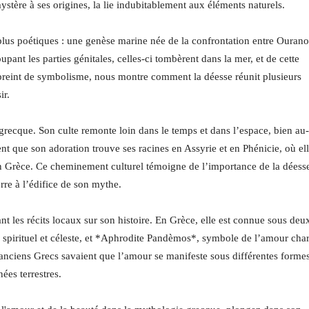
mystère à ses origines, la lie indubitablement aux éléments naturels.
plus poétiques : une genèse marine née de la confrontation entre Ourano
ant les parties génitales, celles-ci tombèrent dans la mer, et de cette
reint de symbolisme, nous montre comment la déesse réunit plusieurs
ir.
grecque. Son culte remonte loin dans le temps et dans l’espace, bien au-
nt que son adoration trouve ses racines en Assyrie et en Phénicie, où el
en Grèce. Ce cheminement culturel témoigne de l’importance de la déess
rre à l’édifice de son mythe.
nt les récits locaux sur son histoire. En Grèce, elle est connue sous deu
r spirituel et céleste, et *Aphrodite Pandèmos*, symbole de l’amour cha
les anciens Grecs savaient que l’amour se manifeste sous différentes formes
ées terrestres.