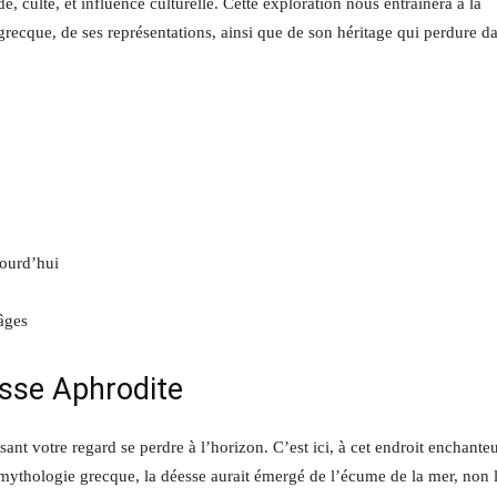
, culte, et influence culturelle. Cette exploration nous entraînera à la
grecque, de ses représentations, ainsi que de son héritage qui perdure d
jourd’hui
 âges
esse Aphrodite
ant votre regard se perdre à l’horizon. C’est ici, à cet endroit enchanteu
 mythologie grecque, la déesse aurait émergé de l’écume de la mer, non 