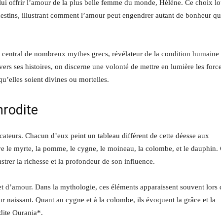
e lui offrir l’amour de la plus belle femme du monde, Hélène. Ce choix l
estins, illustrant comment l’amour peut engendrer autant de bonheur q
r central de nombreux mythes grecs, révélateur de la condition humaine 
vers ses histoires, on discerne une volonté de mettre en lumière les forc
u’elles soient divines ou mortelles.
hrodite
cateurs. Chacun d’eux peint un tableau différent de cette déesse aux
ve le myrte, la pomme, le cygne, le moineau, la colombe, et le dauphin.
strer la richesse et la profondeur de son influence.
 et d’amour. Dans la mythologie, ces éléments apparaissent souvent lors 
ur naissant. Quant au
cygne
et à la
colombe
, ils évoquent la grâce et la
dite Ourania*.