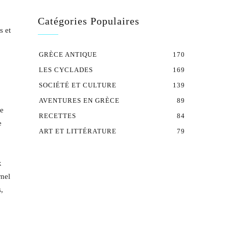
Catégories Populaires
s et
GRÈCE ANTIQUE
170
LES CYCLADES
169
SOCIÉTÉ ET CULTURE
139
AVENTURES EN GRÈCE
89
le
RECETTES
84
e
ART ET LITTÉRATURE
79
x
rnel
,