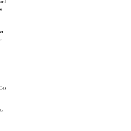
ourd
ue
et
es
 Ces
de