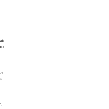
ait
les
 de
nt
e,