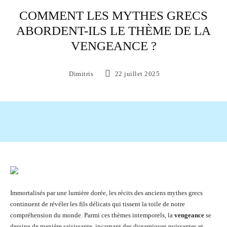
COMMENT LES MYTHES GRECS
ABORDENT-ILS LE THÈME DE LA
VENGEANCE ?
Dimitris
22 juillet 2025
Facebook
X
Pinterest
WhatsAp
Immortalisés par une lumière dorée, les récits des anciens mythes grecs
continuent de révéler les fils délicats qui tissent la toile de notre
compréhension du monde. Parmi ces thèmes intemporels, la
vengeance
se
dessine de manière saisissante, incarnant des dynamiques puissantes et