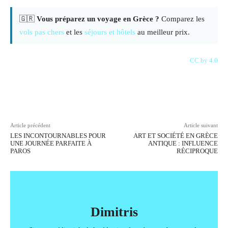
🇬🇷
Vous préparez un voyage en Grèce ?
Comparez les
vols pas chers
et les
séjours et hôtels
au meilleur prix.
CC by 4.0
Facebook
X
Pinterest
WhatsAp
Article précédent
Article suivant
LES INCONTOURNABLES POUR
ART ET SOCIÉTÉ EN GRÈCE
UNE JOURNÉE PARFAITE À
ANTIQUE : INFLUENCE
PAROS
RÉCIPROQUE
Dimitris