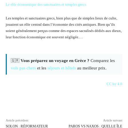
Le rôle économique des sanctuaires et temples grecs
Les temples et sanctuaires grecs, bien plus que de simples lieux de culte,
jouaient un rôle central dans l’économie des cités antiques. Bien qu’ils
soient généralement perçus comme des espaces sacralisés dédiés aux dieux,
leur fonction économique est souvent négligée.…
🇬🇷
Vous préparez un voyage en Grèce ?
Comparez les
vols pas chers
et les
séjours et hôtels
au meilleur prix.
CC by 4.0
Facebook
X
Pinterest
WhatsAp
Article précédent
Article suivant
SOLON : RÉFORMATEUR
PAROS VS NAXOS : QUELLE ÎLE