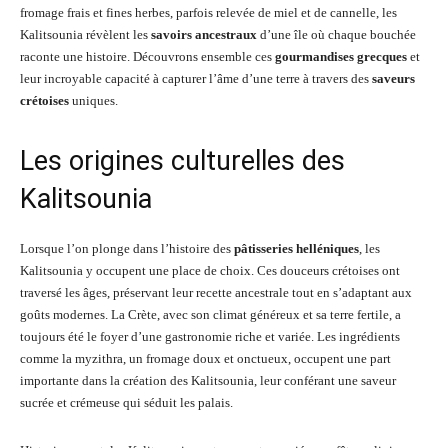
fromage frais et fines herbes, parfois relevée de miel et de cannelle, les
Kalitsounia révèlent les
savoirs ancestraux
d’une île où chaque bouchée
raconte une histoire. Découvrons ensemble ces
gourmandises grecques
et
leur incroyable capacité à capturer l’âme d’une terre à travers des
saveurs
crétoises
uniques.
Les origines culturelles des
Kalitsounia
Lorsque l’on plonge dans l’histoire des
pâtisseries helléniques
, les
Kalitsounia y occupent une place de choix. Ces douceurs crétoises ont
traversé les âges, préservant leur recette ancestrale tout en s’adaptant aux
goûts modernes. La Crète, avec son climat généreux et sa terre fertile, a
toujours été le foyer d’une gastronomie riche et variée. Les ingrédients
comme la myzithra, un fromage doux et onctueux, occupent une part
importante dans la création des Kalitsounia, leur conférant une saveur
sucrée et crémeuse qui séduit les palais.