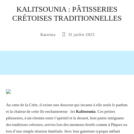
KALITSOUNIA : PÂTISSERIES
CRÉTOISES TRADITIONNELLES
Katerina
31 juillet 2025
Facebook
X
Pinterest
WhatsAp
Au cœur de la Crète, il existe une douceur qui incarne à elle seule le parfum
et la chaleur de cette île enchanteresse : les
Kalitsounia
. Ces petites
pâtisseries, à mi-chemin entre l’apéritif et le dessert, font partie intégrante
des traditions crétoises, servies lors des moments festifs comme à Pâques ou
lors d’une simple réunion familiale. Avec leur garniture typique mêlant