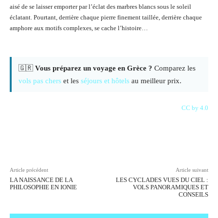
aisé de se laisser emporter par l’éclat des marbres blancs sous le soleil
éclatant. Pourtant, derrière chaque pierre finement taillée, derrière chaque
amphore aux motifs complexes, se cache l’histoire…
🇬🇷
Vous préparez un voyage en Grèce ?
Comparez les
vols pas chers
et les
séjours et hôtels
au meilleur prix.
CC by 4.0
Facebook
X
Pinterest
WhatsAp
Article précédent
Article suivant
LA NAISSANCE DE LA
LES CYCLADES VUES DU CIEL :
PHILOSOPHIE EN IONIE
VOLS PANORAMIQUES ET
CONSEILS