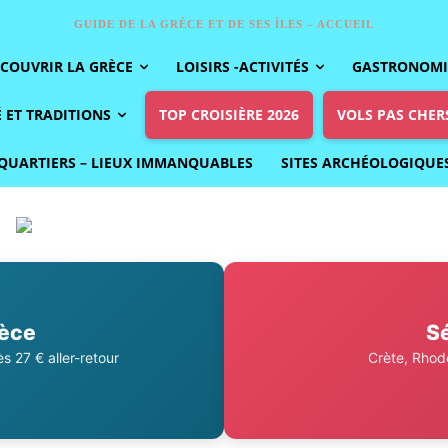
GUIDE DE LA GRÈCE ET DE SES ÎLES – ACCUEIL
COUVRIR LA GRÈCE
LOISIRS -ACTIVITÉS
GASTRONOMIE
 ET TRADITIONS
TOP CROISIÈRE 2026
VOLS PAS CHER
QUARTIERS – LIEUX IMMANQUABLES
SITES ARCHÉOLOGIQUE
rèce
Sé
s 27 € aller-retour
Crète, Rhode