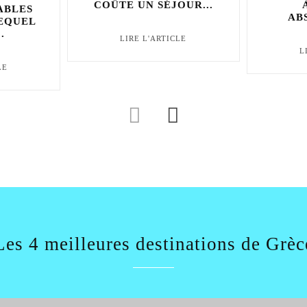
COÛTE UN SÉJOUR...
ABLES
AB
LEQUEL
.
LIRE L'ARTICLE
L
LE
Les 4 meilleures destinations de Grèc