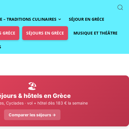
 – TRADITIONS CULINAIRES
SÉJOUR EN GRÈCE
S GRÈCE
SÉJOURS EN GRÈCE
MUSIQUE ET THÉÂTRE
S
🏖️
jours & hôtels en Grèce
s, Cyclades · vol + hôtel dès 183 € la semaine
Comparer les séjours →