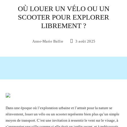
OÙ LOUER UN VÉLO OU UN
SCOOTER POUR EXPLORER
LIBREMENT ?
Anne-Marie Ballie
3 août 2025
Facebook
X
Pinterest
WhatsAp
Dans une époque où l’exploration urbaine et l’attrait pour la nature se
réinventent, louer un vélo ou un scooter représente bien plus qu’un simple
moyen de transport. C’est une invitation à ressentir le vent sur le visage, à
s’approprier une ville comme si elle était un jardin secret, et à redécouvrir