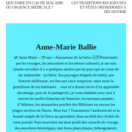
QUE FAIRE EN CAS DE MALADIE
LES TRADITIONS RELIGIEUSES
OU URGENCE MÉDICALE ?
ET FÊTES ORTHODOXES À
DÉCOUVRIR
Anne-Marie Ballie
🌿 Anne Marie – 29 ans – Amoureuse de la Grèce 🇬🇷Passionnée
par les voyages, les rencontres et les trésors culturels, je me suis
laissée envoûter il y a quelques années par un pays qui ne cesse de
me surprendre : la Grèce. Ses paysages baignés de soleil, son
histoire millénaire, ses îles aux eaux turquoise, mais aussi la
gentillesse de ses habitants… tout m’a donné envie d’en apprendre
davantage, puis de le partager.Ici, je vous emmène avec moi à
travers les ruelles blanches de Santorin, les tavernes animées
d’Athènes, les monastères perchés des Météores ou encore les
plages secrètes de Naxos. Mon but ? Transmettre l’authenticité et la
beauté simple de la Grèce au quotidien, bien au-delà des clichés de
carte postale.Vous trouverez sur mon profil des conseils de voyage,
des anecdotes historiques, mes bons plans (restos, hébergements,