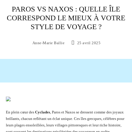
PAROS VS NAXOS : QUELLE ÎLE
CORRESPOND LE MIEUX À VOTRE
STYLE DE VOYAGE ?
Anne-Marie Ballie
25 avril 2025
Facebook
X
Pinterest
WhatsAp
En plein cœur des
Cyclades
, Paros et Naxos se dressent comme des joyaux
brillants, chacun reflétant un éclat unique. Ces îles grecques, célèbres pour
leurs plages ensoleillées, leurs villages pittoresques et leur riche histoire,
sont souvent les destinations privilégiées des voyageurs en quête