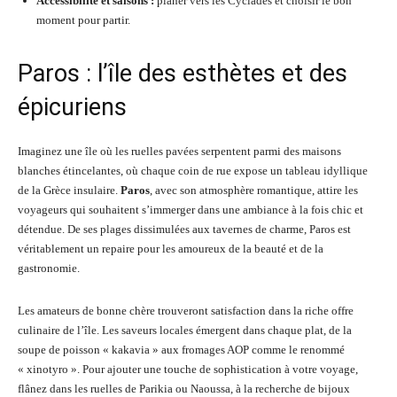
Accessibilité et saisons :
planer vers les Cyclades et choisir le bon
moment pour partir.
Paros : l’île des esthètes et des
épicuriens
Imaginez une île où les ruelles pavées serpentent parmi des maisons
blanches étincelantes, où chaque coin de rue expose un tableau idyllique
de la Grèce insulaire.
Paros
, avec son atmosphère romantique, attire les
voyageurs qui souhaitent s’immerger dans une ambiance à la fois chic et
détendue. De ses plages dissimulées aux tavernes de charme, Paros est
véritablement un repaire pour les amoureux de la beauté et de la
gastronomie.
Les amateurs de bonne chère trouveront satisfaction dans la riche offre
culinaire de l’île. Les saveurs locales émergent dans chaque plat, de la
soupe de poisson « kakavia » aux fromages AOP comme le renommé
« xinotyro ». Pour ajouter une touche de sophistication à votre voyage,
flânez dans les ruelles de Parikia ou Naoussa, à la recherche de bijoux