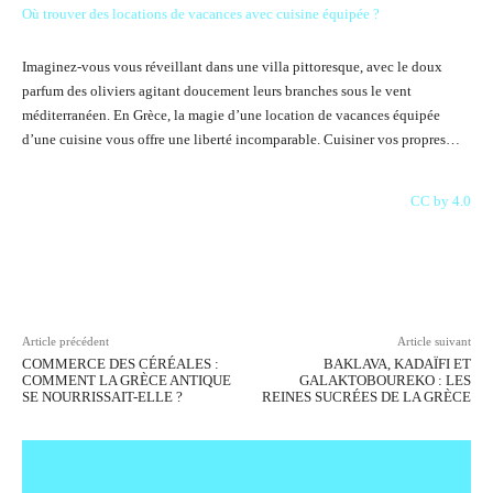
Où trouver des locations de vacances avec cuisine équipée ?
Imaginez-vous vous réveillant dans une villa pittoresque, avec le doux
parfum des oliviers agitant doucement leurs branches sous le vent
méditerranéen. En Grèce, la magie d’une location de vacances équipée
d’une cuisine vous offre une liberté incomparable. Cuisiner vos propres…
CC by 4.0
Facebook
X
Pinterest
WhatsAp
Article précédent
Article suivant
COMMERCE DES CÉRÉALES :
BAKLAVA, KADAÏFI ET
COMMENT LA GRÈCE ANTIQUE
GALAKTOBOUREKO : LES
SE NOURRISSAIT-ELLE ?
REINES SUCRÉES DE LA GRÈCE