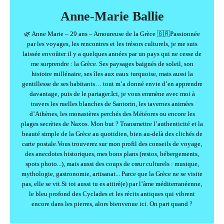
Anne-Marie Ballie
🌿 Anne Marie – 29 ans – Amoureuse de la Grèce 🇬🇷Passionnée
par les voyages, les rencontres et les trésors culturels, je me suis
laissée envoûter il y a quelques années par un pays qui ne cesse de
me surprendre : la Grèce. Ses paysages baignés de soleil, son
histoire millénaire, ses îles aux eaux turquoise, mais aussi la
gentillesse de ses habitants… tout m’a donné envie d’en apprendre
davantage, puis de le partager.Ici, je vous emmène avec moi à
travers les ruelles blanches de Santorin, les tavernes animées
d’Athènes, les monastères perchés des Météores ou encore les
plages secrètes de Naxos. Mon but ? Transmettre l’authenticité et la
beauté simple de la Grèce au quotidien, bien au-delà des clichés de
carte postale.Vous trouverez sur mon profil des conseils de voyage,
des anecdotes historiques, mes bons plans (restos, hébergements,
spots photo...), mais aussi des coups de cœur culturels : musique,
mythologie, gastronomie, artisanat... Parce que la Grèce ne se visite
pas, elle se vit.Si toi aussi tu es attiré(e) par l’âme méditerranéenne,
le bleu profond des Cyclades et les récits antiques qui vibrent
encore dans les pierres, alors bienvenue ici. On part quand ?