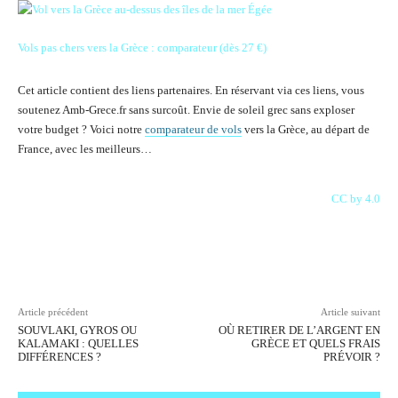
Vols pas chers vers la Grèce : comparateur (dès 27 €)
Cet article contient des liens partenaires. En réservant via ces liens, vous
soutenez Amb-Grece.fr sans surcoût. Envie de soleil grec sans exploser
votre budget ? Voici notre
comparateur de vols
vers la Grèce, au départ de
France, avec les meilleurs…
CC by 4.0
Facebook
X
Pinterest
WhatsAp
Article précédent
Article suivant
SOUVLAKI, GYROS OU
OÙ RETIRER DE L’ARGENT EN
KALAMAKI : QUELLES
GRÈCE ET QUELS FRAIS
DIFFÉRENCES ?
PRÉVOIR ?