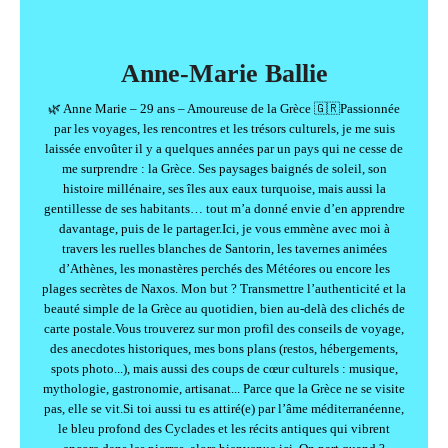
Anne-Marie Ballie
🌿 Anne Marie – 29 ans – Amoureuse de la Grèce 🇬🇷Passionnée
par les voyages, les rencontres et les trésors culturels, je me suis
laissée envoûter il y a quelques années par un pays qui ne cesse de
me surprendre : la Grèce. Ses paysages baignés de soleil, son
histoire millénaire, ses îles aux eaux turquoise, mais aussi la
gentillesse de ses habitants… tout m’a donné envie d’en apprendre
davantage, puis de le partager.Ici, je vous emmène avec moi à
travers les ruelles blanches de Santorin, les tavernes animées
d’Athènes, les monastères perchés des Météores ou encore les
plages secrètes de Naxos. Mon but ? Transmettre l’authenticité et la
beauté simple de la Grèce au quotidien, bien au-delà des clichés de
carte postale.Vous trouverez sur mon profil des conseils de voyage,
des anecdotes historiques, mes bons plans (restos, hébergements,
spots photo...), mais aussi des coups de cœur culturels : musique,
mythologie, gastronomie, artisanat... Parce que la Grèce ne se visite
pas, elle se vit.Si toi aussi tu es attiré(e) par l’âme méditerranéenne,
le bleu profond des Cyclades et les récits antiques qui vibrent