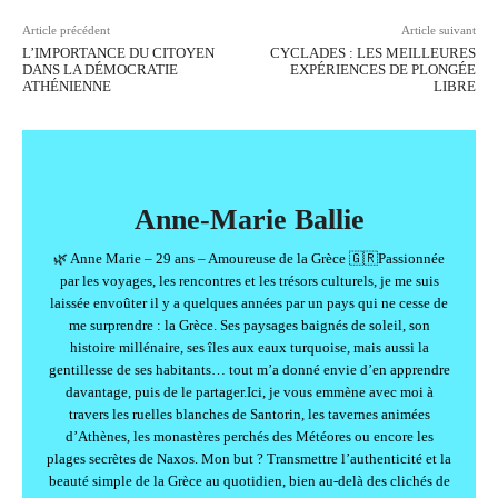
Article précédent
Article suivant
L’IMPORTANCE DU CITOYEN
CYCLADES : LES MEILLEURES
DANS LA DÉMOCRATIE
EXPÉRIENCES DE PLONGÉE
ATHÉNIENNE
LIBRE
Anne-Marie Ballie
🌿 Anne Marie – 29 ans – Amoureuse de la Grèce 🇬🇷Passionnée
par les voyages, les rencontres et les trésors culturels, je me suis
laissée envoûter il y a quelques années par un pays qui ne cesse de
me surprendre : la Grèce. Ses paysages baignés de soleil, son
histoire millénaire, ses îles aux eaux turquoise, mais aussi la
gentillesse de ses habitants… tout m’a donné envie d’en apprendre
davantage, puis de le partager.Ici, je vous emmène avec moi à
travers les ruelles blanches de Santorin, les tavernes animées
d’Athènes, les monastères perchés des Météores ou encore les
plages secrètes de Naxos. Mon but ? Transmettre l’authenticité et la
beauté simple de la Grèce au quotidien, bien au-delà des clichés de