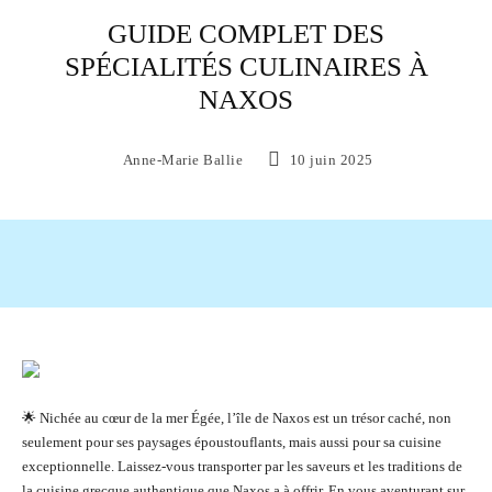
GUIDE COMPLET DES
SPÉCIALITÉS CULINAIRES À
NAXOS
Anne-Marie Ballie
10 juin 2025
Facebook
X
Pinterest
WhatsAp
🌟 Nichée au cœur de la mer Égée, l’île de Naxos est un trésor caché, non
seulement pour ses paysages époustouflants, mais aussi pour sa cuisine
exceptionnelle. Laissez-vous transporter par les saveurs et les traditions de
la cuisine grecque authentique que Naxos a à offrir. En vous aventurant sur