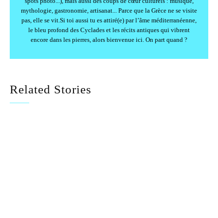
spots photo...), mais aussi des coups de cœur culturels : musique,
mythologie, gastronomie, artisanat... Parce que la Grèce ne se visite
pas, elle se vit.Si toi aussi tu es attiré(e) par l’âme méditerranéenne,
le bleu profond des Cyclades et les récits antiques qui vibrent
encore dans les pierres, alors bienvenue ici. On part quand ?
Related Stories