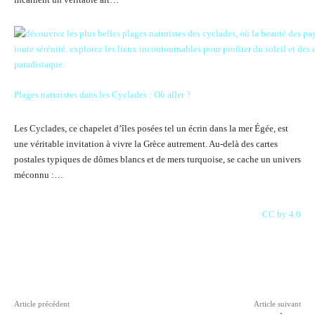
Plages naturistes dans les Cyclades : Où aller ?
Les Cyclades, ce chapelet d’îles posées tel un écrin dans la mer Égée, est
une véritable invitation à vivre la Grèce autrement. Au-delà des cartes
postales typiques de dômes blancs et de mers turquoise, se cache un univers
méconnu :…
CC by 4.0
Facebook
X
Pinterest
WhatsAp
Article précédent
Article suivant