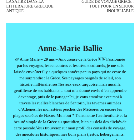
LA SATIRE DANS LA
GUIDE DE VOYAGE GRÈCE :
LITTÉRATURE GRECQUE
TOUT POUR UN SÉJOUR
ANTIQUE
INOUBLIABLE
Anne-Marie Ballie
🌿 Anne Marie – 29 ans – Amoureuse de la Grèce 🇬🇷Passionnée
par les voyages, les rencontres et les trésors culturels, je me suis
laissée envoûter il y a quelques années par un pays qui ne cesse de
me surprendre : la Grèce. Ses paysages baignés de soleil, son
histoire millénaire, ses îles aux eaux turquoise, mais aussi la
gentillesse de ses habitants… tout m’a donné envie d’en apprendre
davantage, puis de le partager.Ici, je vous emmène avec moi à
travers les ruelles blanches de Santorin, les tavernes animées
d’Athènes, les monastères perchés des Météores ou encore les
plages secrètes de Naxos. Mon but ? Transmettre l’authenticité et la
beauté simple de la Grèce au quotidien, bien au-delà des clichés de
carte postale.Vous trouverez sur mon profil des conseils de voyage,
des anecdotes historiques, mes bons plans (restos, hébergements,