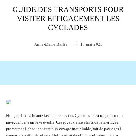
GUIDE DES TRANSPORTS POUR
VISITER EFFICACEMENT LES
CYCLADES
Anne-Marie Ballie
18 mai 2025
Facebook
X
Pinterest
WhatsAp
Plonger dans la beauté fascinante des îles Cyclades, c’est un peu comme
naviguer dans un rêve éveillé. Ces joyaux étincelants de la mer Égée
promettent à chaque visiteur un voyage inoubliable, fait de paysages à
couper le souffle, de plages idylliques et de villages pittoresques aux