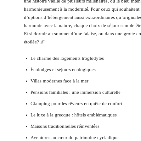
une histoire vieille de plusieurs millénaires, où le bleu inte
harmonieusement à la modernité. Pour ceux qui souhaitent v
d’options d’hébergement aussi extraordinaires qu’originales
harmonie avec la nature, chaque choix de séjour semble êtr
Et si dormir au sommet d’une falaise, ou dans une grotte cr
étoilée? 🌌
Le charme des logements troglodytes
Écolodges et séjours écologiques
Villas modernes face à la mer
Pensions familiales : une immersion culturelle
Glamping pour les rêveurs en quête de confort
Le luxe à la grecque : hôtels emblématiques
Maisons traditionnelles réinventées
Aventures au cœur du patrimoine cycladique