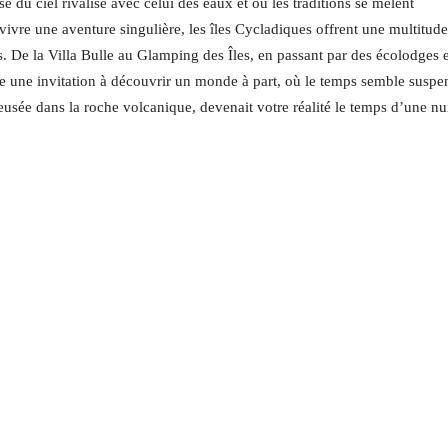
nse du ciel rivalise avec celui des eaux et où les traditions se mêlent
ivre une aventure singulière, les îles Cycladiques offrent une multitude
. De la Villa Bulle au Glamping des Îles, en passant par des écolodges 
e une invitation à découvrir un monde à part, où le temps semble suspe
eusée dans la roche volcanique, devenait votre réalité le temps d’une nu